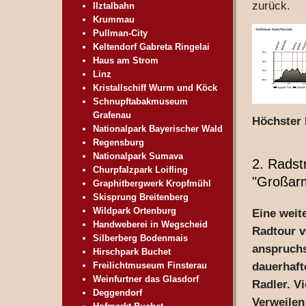
zurück.
Ilztalbahn
Krummau
Pullman-City
Keltendorf Gabreta Ringelai
Haus am Strom
Linz
Kristallschiff Wurm und Köck
Schnupftabakmuseum
Grafenau
Höchster 
Nationalpark Bayerischer Wald
Regensburg
Nationalpark Sumava
2. Radst
Churpfalzpark Loifling
"Großarm
Graphitbergwerk Kropfmühl
Skisprung Breitenberg
Wildpark Ortenburg
Eine weit
Handweberei in Wegscheid
Radtour v
Silberberg Bodenmais
anspruchs
Hirschpark Buchet
Freilichtmuseum Finsterau
dauerhaft
Weinfurtner das Glasdorf
Radler. V
Deggendorf
Verweilen