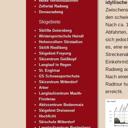
eBike Verleihstationen
idyllisch
Zellertal Radweg
Zwischenst
Donauradweg
den schwie
Skigebiete
Nach ca. 1
Skilifte Geiersberg
Abfahrten,
Wintersportschule Heindl
sich jedoc
Hohenzollern Skistadion
es, eine e
Skilift Riedlberg
Skigebiet Freyung
Streckena
Skizentrum Geißkopf
Einkehrmö
Langlauf in Regen
Radweg au
St. Englmar
Nach eine
GS Schneesportschule
Skizentrum Mitterdorf
Radtour h
Arber
erreicht.
Langlaufzentrum Mauth-
Finsterau
Aktivzentrum Bodenmais
Skigebiet Dreisessel
Hochficht
Skischule Mitterdorf
Langlaufzentrum Breitenberg