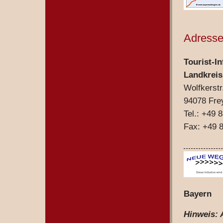
Adresse 
Tourist-In
Landkreis
Wolfkerstr
94078 Fre
Tel.: +49 
Fax: +49 
Bayern
Hinweis: 