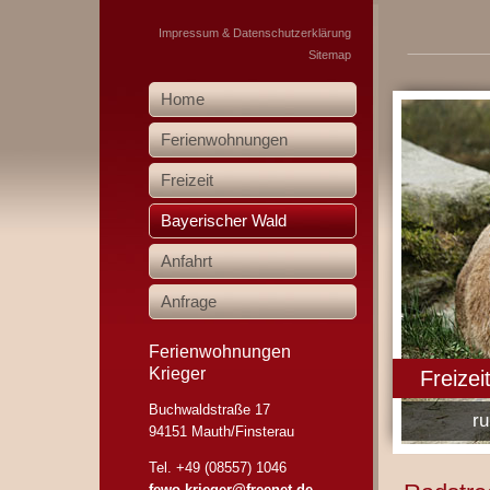
Impressum & Datenschutzerklärung
Sitemap
Home
Ferienwohnungen
Freizeit
Bayerischer Wald
Anfahrt
Anfrage
Ferienwohnungen
Krieger
Freizei
Buchwaldstraße 17
r
94151 Mauth/Finsterau
Tel. +49 (08557) 1046
fewo-krieger@freenet.de