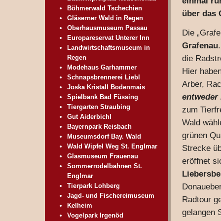
einmal ru
Böhmerwald Tschechien
über das 
Gläserner Wald in Regen
Oberhausmuseum Passau
Die „Graf
Europareservat Unterer Inn
Grafenau
Landwirtschaftsmuseum in
die Radst
Regen
Modehaus Garhammer
Hier haben
Schnapsbrennerei Liebl
Arber, Ra
Joska Kristall Bodenmais
entweder
Spielbank Bad Füssing
Tiergarten Straubing
zum Tierfr
Gut Aiderbichl
Wald wäh
Bayernpark Reisbach
grünen Qu
Museumsdorf Bay. Wald
Wald Wipfel Weg St. Englmar
Strecke ü
Glasmuseum Frauenau
eröffnet s
Sommerrodelbahnen St.
Liebersb
Englmar
Donaueben
Tierpark Lohberg
Jagd- und Fischereimuseum
Radtour g
Kelheim
gelangen 
Vogelpark Irgenöd