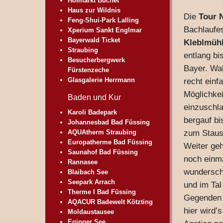
Hofmarkt Buchet
Haus zur Wildnis
Die
Tour N
Feng-Shui-Park Lalling
Bachlaufes
Xperium Sankt Englmar
Bayerwald Ticket
Kleblmüh
Straubing
entlang b
Besucherbergwerk
Bayer. Wal
Fürstenzeche
Glasgalerie Herrmann
recht einf
Möglichke
Baden und Kur
einzuschla
Karoli Badepark
bergauf bi
Johannesbad Bad Füssing
AQUAtherm Straubing
zum Staus
Europatherme Bad Füssing
Weiter ge
Saunahof Bad Füssing
noch einma
Rannasee
wunderschö
Blaibach See
Seepark Arrach
und im Tal
Therme I Bad Füssing
Gegenden 
AQACUR Badewelt Kötzting
hier wird’
Moldaustausee
Eginger See