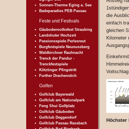
Anstieg n
Sonnen-Therme Eging a. See
1stündige
Badeparadies PEB Passau
die Ausbli
Feste und Festivals
einfach t
Gäubodenvolksfest Straubing
gleichen S
Landshuter Hochzeit
Kilometer
Passionsspiele Perlesreut
Ausgangsp
Burgfestspiele Neunussberg
Waldkirchner Rauhnacht
Einkehrmög
Trenck der Pandur -
Himmelrei
Trenckfestspiele
Kötztinger Pfingstritt
Voitschlag
Further Drachenstich
Golfen
Golfclub Bayerwald
Golfclub am Nationalpark
Feng Shui Golfplatz
Golfclub Gäuboden
Golfclub Deggendorf
Höchster 
Golfclub Passau Rassbach
Golfclub Bad Birnbach