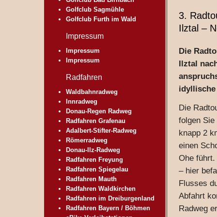
Golfclub Sagmühle
3. Radto
Golfclub Furth im Wald
Ilztal – 
Impressum
Die Radto
Impressum
Impressum
Ilztal na
anspruchs
Radfahren
idyllisch
Waldbahnradweg
Innradweg
Die Radtou
Donau-Regen Radweg
folgen Si
Radfahren Grafenau
Adalbert-Stifter-Radweg
knapp 2 k
Römerradweg
einen Scho
Donau-Ilz-Radweg
Ohe führt.
Radfahren Freyung
Radfahren Spiegelau
– hier bef
Radfahren Mauth
Flusses du
Radfahren Waldkirchen
Abfahrt ko
Radfahren im Dreiburgenland
Radweg er
Radfahren Bayern / Böhmen