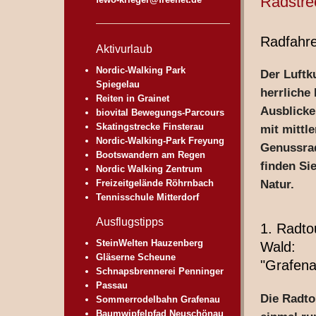
Radstre
Radfahre
Aktivurlaub
Nordic-Walking Park
Der
Luftk
Spiegelau
herrliche
Reiten in Grainet
Ausblicke
biovital Bewegungs-Parcours
Skatingstrecke Finsterau
mit mittl
Nordic-Walking-Park Freyung
Genussrad
Bootswandern am Regen
finden Si
Nordic Walking Zentrum
Freizeitgelände Röhrnbach
Natur.
Tennisschule Mitterdorf
Ausflugstipps
1. Radto
SteinWelten Hauzenberg
Wald:
Gläserne Scheune
"Grafena
Schnapsbrennerei Penninger
Passau
Die Radto
Sommerrodelbahn Grafenau
Baumwipfelpfad Neuschönau