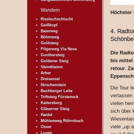
Wandern
Höchster 
Risslochschlucht
Geißkopf
4. Radto
Baierweg
Böhmweg
Schönbe
Goldsteig
Pilgerweg Via Nova
Die Radto
Gunthersteig
bis mitte
Goldener Steig
Steinklamm
retour. Z
Arber
Eppenschl
Dreisessel
Hirschenstein
Die Tour b
Buchberger Leite
verlassen 
Triftsteig Fürsteneck
Kaitersberg
vielen her
Gläserner Steig
sich über 
Haidel
Wiesenlan
Mühlenweg Röhrnbach
viele „up 
Osser
Lusen