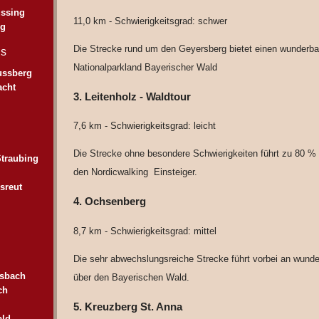
ssing
11,0 km - Schwierigkeitsgrad: schwer
ng
Die Strecke rund um den Geyersberg bietet einen wunderb
ls
Nationalparkland Bayerischer Wald
ussberg
acht
3. Leitenholz - Waldtour
7,6 km - Schwierigkeitsgrad: leicht
Die Strecke ohne besondere Schwierigkeiten führt zu 80 % 
traubing
den Nordicwalking Einsteiger.
sreut
4. Ochsenberg
8,7 km - Schwierigkeitsgrad: mittel
Die sehr abwechslungsreiche Strecke führt vorbei an wund
ssbach
über den Bayerischen Wald.
ch
5. Kreuzberg St. Anna
ald