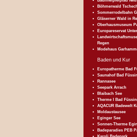
Baumwipfelpfad Ne
Böhmerwald Tschec
Sommerrodelbahn G
Gläserner Wald in R
Oberhausmuseum P
Europareservat Unter
Landwirtschaftsmus
Regen
Modehaus Garhamm
Baden und Kur
Europatherme Bad F
Saunahof Bad Füssi
Rannasee
Seepark Arrach
Blaibach See
Therme I Bad Füssi
AQACUR Badewelt Kö
Moldaustausee
Eginger See
Sonnen-Therme Egin
Badeparadies PEB P
Karoli Badepark