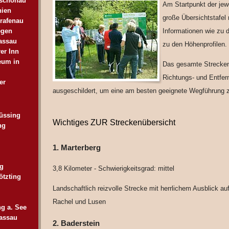
uschönau
Am Startpunkt der jewe
hien
große Übersichtstafel 
rafenau
Informationen wie zu 
egen
assau
zu den Höhenprofilen.
er Inn
eum in
Das gesamte Streckenn
Richtungs- und Entfer
er
ausgeschildert, um eine am besten geeignete Wegführung z
üssing
Wichtiges ZUR Streckenübersicht
ng
1. Marterberg
ng
3,8 Kilometer - Schwierigkeitsgrad: mittel
tzting
Landschaftlich reizvolle Strecke mit herrlichem Ausblick au
Rachel und Lusen
g a. See
assau
2. Baderstein