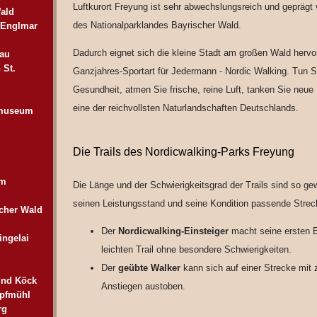
Luftkurort Freyung ist sehr abwechslungsreich und gepräg
ald
des Nationalparklandes Bayrischer Wald.
 Englmar
Dadurch eignet sich die kleine Stadt am großen Wald hervo
au
 St.
Ganzjahres-Sportart für Jedermann - Nordic Walking. Tun Si
Gesundheit, atmen Sie frische, reine Luft, tanken Sie neue
eine der reichvollsten Naturlandschaften Deutschlands.
imuseum
Die Trails des Nordicwalking-Parks Freyung
um
Die Länge und der Schwierigkeitsgrad der Trails sind so gew
seinen Leistungsstand und seine Kondition passende Streck
scher Wald
Der
Nordicwalking-Einsteiger
macht seine ersten E
ingelai
leichten Trail ohne besondere Schwierigkeiten.
Der
geübte Walker
kann sich auf einer Strecke mit 
und Köck
Anstiegen austoben.
opfmühl
rg