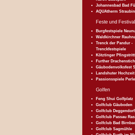
Johannesbad Bad Fü
AQUAtherm Straubi
Feste und Festiva
Burgfestspiele Neun
Waldkirchner Rauhn
Trenck der Pandur -
Trenckfestspiele
Kötztinger Pfingstritt
Further Drachenstich
Gäubodenvolksfest S
Landshuter Hochzeit
Passionsspiele Perle
Golfen
Feng Shui Golfplatz
Golfclub Gäuboden
Golfclub Deggendorf
Golfclub Passau Ra
Golfclub Bad Birnba
Golfclub Sagmühle
Golfclub Furth im W