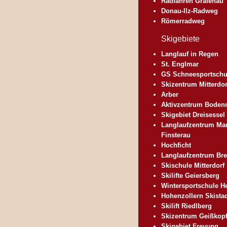
Radfahren Grafenau
Donau-Ilz-Radweg
Römerradweg
Skigebiete
Langlauf in Regen
St. Englmar
GS Schneesportschu
Skizentrum Mitterdor
Arber
Aktivzentrum Boden
Skigebiet Dreisessel
Langlaufzentrum Ma
Finsterau
Hochficht
Langlaufzentrum Bre
Skischule Mitterdorf
Skilifte Geiersberg
Wintersportschule H
Hohenzollern Skista
Skilift Riedlberg
Skizentrum Geißkop
Skigebiet Freyung