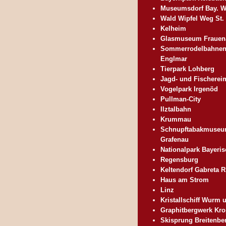
Museumsdorf Bay. W
Wald Wipfel Weg St.
Kelheim
Glasmuseum Frauen
Sommerrodelbahnen
Englmar
Tierpark Lohberg
Jagd- und Fischere
Vogelpark Irgenöd
Pullman-City
Ilztalbahn
Krummau
Schnupftabakmuse
Grafenau
Nationalpark Bayeri
Regensburg
Keltendorf Gabreta R
Haus am Strom
Linz
Kristallschiff Wurm 
Graphitbergwerk Kr
Skisprung Breitenbe