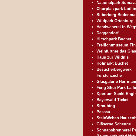
Nationalpark Sumav
Churpfalzpark Loifli
Silberberg Bodenma
Wildpark Ortenburg
Handweberei in Weg
Deggendorf
Hirschpark Buchet
Freilichtmuseum Fin
Weinfurtner das Glas
Haus zur Wildnis
Hofmarkt Buchet
Besucherbergwerk
Fürstenzeche
Glasgalerie Herrman
Feng-Shui-Park Lalli
Xperium Sankt Engl
Bayerwald Ticket
Straubing
Passau
SteinWelten Hauzen
Gläserne Scheune
Schnapsbrennerei P