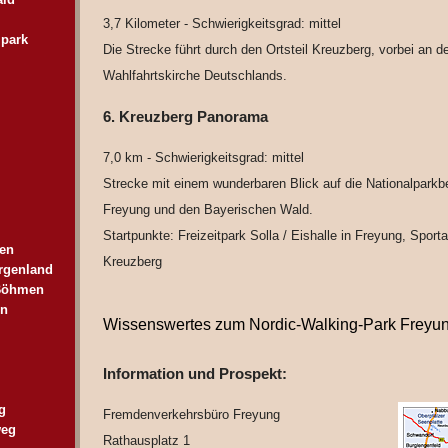
3,7 Kilometer - Schwierigkeitsgrad: mittel
lpark
Die Strecke führt durch den Ortsteil Kreuzberg, vorbei an d
Wahlfahrtskirche Deutschlands.
6. Kreuzberg Panorama
7,0 km - Schwierigkeitsgrad: mittel
Strecke mit einem wunderbaren Blick auf die Nationalparkb
Freyung und den Bayerischen Wald.
Startpunkte: Freizeitpark Solla / Eishalle in Freyung, Sport
hen
Kreuzberg
rgenland
 Böhmen
en
Wissenswertes zum Nordic-Walking-Park Freyu
Information und Prospekt:
g
Fremdenverkehrsbüro Freyung
weg
Rathausplatz 1