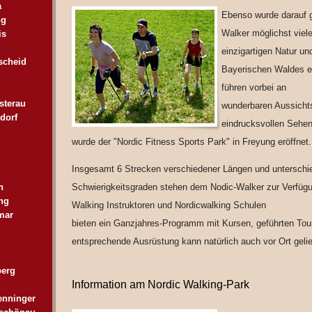
a
Ebenso wurde darauf g
ng
Walker möglichst viel
is
einzigartigen Natur u
scheid
Bayerischen Waldes e
führen vorbei an
sterau
wunderbaren Aussicht
dorf
eindrucksvollen Sehen
wurde der "Nordic Fitness Sports Park" in Freyung eröffnet.
Insgesamt 6 Strecken verschiedener Längen und unterschi
n
Schwierigkeitsgraden stehen dem Nodic-Walker zur Verfügu
ng
Walking Instruktoren und Nordicwalking Schulen
mar
bieten ein Ganzjahres-Programm mit Kursen, geführten Tou
entsprechende Ausrüstung kann natürlich auch vor Ort geli
berg
Information am Nordic Walking-Park
enninger