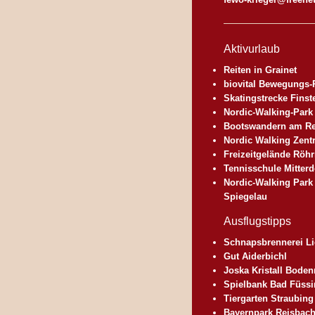
Aktivurlaub
Reiten in Grainet
biovital Bewegungs-
Skatingstrecke Finst
Nordic-Walking-Park
Bootswandern am R
Nordic Walking Zen
Freizeitgelände Röh
Tennisschule Mitterd
Nordic-Walking Park
Spiegelau
Ausflugstipps
Schnapsbrennerei Li
Gut Aiderbichl
Joska Kristall Bode
Spielbank Bad Füss
Tiergarten Straubing
Bayernpark Reisbac