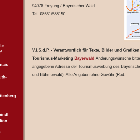
94078 Freyung / Bayerischer Wald
Tel. 08551/588150
le
V.i.S.d.P. - Verantwortlich für Texte, Bilder und Graf
f
Tourismus-Marketing
Bayerwald
Änderungswünsche bitte 
mais
angegebene Adresse der Tourismuswerbung des Bayerisch
und Böhmerwald). Alle Angaben ohne Gewähr (Red.
uth-
itenberg
eindl
dion
f