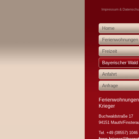
Impressum & Datenschut
Home
Ferienwohnungen
Freizeit
Bayerischer Wald
Anfahrt
Anfrage
Ferienwohnungen
Krieger
Buchwaldstraße 17
94151 Mauth/Finstera
Tel. +49 (08557) 1046
fewo-krieger@freene