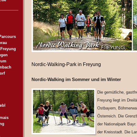
Parcours
erau
 Freyung
egen
trum
Nordic-Walking-Park in Freyung
rnbach
orf
Nordic-Walking im Sommer und im Winter
Die gemütliche, gastfr
Freyung liegt im Drei
ebl
Ostbayern, Böhmerwa
Österreich. Die Grenz
nmais
ing
der Nationalpark Bayr
der Kreisstadt. Die L
h